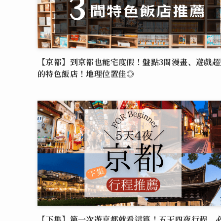
【京都】到京都也能宅度假！盤點3間漫畫、遊戲超
的特色飯店！地理位置佳◎
【下集】第一次遊京都就看這篇！五天四夜行程、