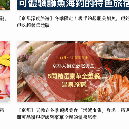
發，
【京都深度旅遊】冬季限定！親手釣起肥美鰤魚，現
現吃超奢華體驗
精
【京都】天橋立冬季頂級美食「活蟹市集」登場！精選
間可品嚐現撈螃蟹豪華全餐的溫泉旅宿