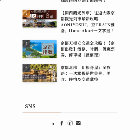
線及預約方法全面解析！
【關西觀光列車】往返大阪京
都觀光列車最新攻略！
AONIYOSHI、京TRAIN雅
洛、Hana Akari一文掌握！
京都天橋立交通全攻略！【京
都出發】價格、時間、優惠票
券、停車場《總整理》
京都北部「伊根舟屋」全攻
略：一次掌握絕世美景、美
食、住宿及交通彙整！
SNS