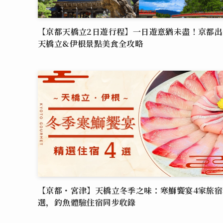
【京都天橋立2日遊行程】一日遊意猶未盡！京都出
天橋立&伊根景點美食全攻略
【京都・宮津】天橋立冬季之味：寒鰤饗宴4家旅宿
選，釣魚體驗住宿同步收錄