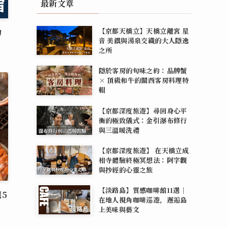
最新文章
【京都天橋立】天橋立離宮 星
釣
音 美饌與湯泉交織的大人隱逸
之所
隱於客房的旬味之約：品牌蟹
× 頂級和牛的關西客房料理特
輯
【京都深度旅遊】尋回身心平
衡的極致儀式：金引瀑布修行
與三溫暖洗禮
【京都深度旅遊】 在天橋立成
相寺體驗終極冥想法：阿字觀
與抄經的心靈之旅
【淡路島】質感咖啡館11選｜
5
在地人視角咖啡巡遊，邂逅島
上美味與藝文