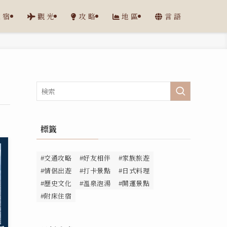
住宿
觀光
攻略
地區
言語
標籤
#交通攻略
#好友相伴
#家族旅遊
#情侶出遊
#打卡景點
#日式料理
#歷史文化
#溫泉泡湯
#開運景點
#附床住宿