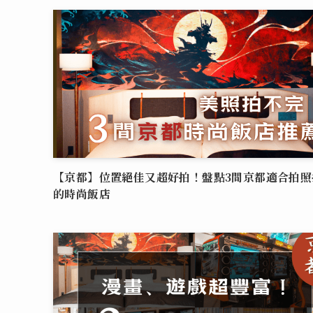
【京都】位置絕佳又超好拍！盤點3間京都適合拍照
的時尚飯店