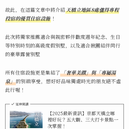
故此，在這篇文章中將介紹
天橋立地區8處值得專程
投宿的優質住宿設施
！
此次將獨家推薦適合與親密夥伴歡度週年紀念、生日
等特別時刻的高級度假別墅，以及適合揪團結伴同行
的豪華露營別墅
所有住宿設施更是集結了
「奢華美饌」與「專屬湯
泉」
的別緻享受，想好好品味獨處時光的朋友絕不虛
此行喔！
延伸閱讀
【2025最新資訊】京都天橋立哪
裡好玩？五大觀、三大打卡景點一
次掌握！