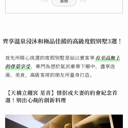
展開
齊享溫泉浸沐和極品佳餚的高級度假別墅3選！
首先所精心挑選的度假別墅是給以賓客享
有至高無上
的尊榮享受
，專門為想於氣派豪華下榻中，盡享泡
湯、美食、高級客房的朋友所量身打造。
【天橋立離宮 星音】情侶或夫妻的約會紀念首
選！别出心裁的創新料理