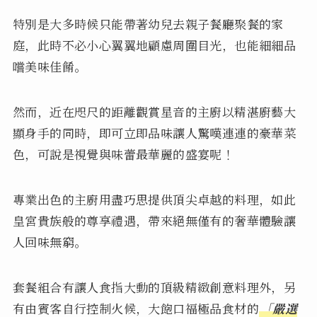
特別是大多時候只能帶著幼兒去親子餐廳聚餐的家
庭，此時不必小心翼翼地顧慮周圍目光，也能細細品
嚐美味佳餚。
然而，近在咫尺的距離觀賞星音的主廚以精湛廚藝大
顯身手的同時，即可立即品味讓人驚嘆連連的豪華菜
色，可說是視覺與味蕾最華麗的盛宴呢！
專業出色的主廚用盡巧思提供頂尖卓越的料理，如此
皇宮貴族般的尊享禮遇，帶來絕無僅有的奢華體驗讓
人回味無窮。
套餐組合有讓人食指大動的頂級精緻創意料理外，另
有由賓客自行控制火候，大飽口福極品食材的
「嚴選