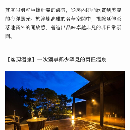
其度假別墅坐擁壯麗的海景，從房內即能欣賞到美麗
的海洋風光。於淬煉高雅的奢華空間中，視線延伸至
落地窗外的開放感，營造出品味卓越非凡的非日常氛
圍。
【客房溫泉】一次獨享稀少罕見的兩種溫泉