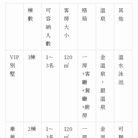
棟
可
客
格
溫
其
數
容
房
局
泉
他
納
大
人
小
數
VIP
1棟
1～
120
一
金
溫
別
3名
㎡
房
溫
水
墅
+客
泉
泳
廳
・
池
+餐
銀
廳
溫
+廚
泉
房
豪
2棟
1～
120
一
金
可
華
3名
㎡
房
溫
額