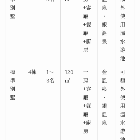
別
+客
泉
外
墅
廳
・
使
+餐
銀
用
廳
溫
溫
+廚
泉
水
房
游
池
標
4棟
1～
120
一
金
可
準
3名
㎡
房
溫
額
別
+客
泉
外
墅
廳
・
使
+餐
銀
用
廳
溫
溫
+廚
泉
水
房
游
池