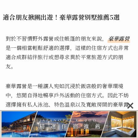
適合朋友揪團出遊！豪華露營別墅推薦5選
對於不習慣野外露營或住帳篷的朋友來說，
豪華露營
是一個相當輕鬆舒適的選擇，這樣的住宿方式也非常
適合成群結伴旅行或想尋求異於平常旅遊方式的朋
友。
豪華露營是一種讓人宛如沉浸於飯店般的奢華環境
中，悠閒自得地暢享戶外活動的住宿方式。因此不妨
選擇擁有私人泳池、特色溫泉以及寬敞房間的豪華露
營設施，徹底地享受豪華露營的全新境界吧！
接下來，將深入介紹5處適合組團出遊、想要別具一格