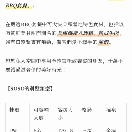
BBQ套餐」
。
在嚴選BBQ套餐中可大快朵頤當地特色食材，包括以
肉質肥美甘甜而聞名的
兵庫縣產八鹿豬、熟成牛肉
，
還有口感緊實有嚼勁，饕客們愛不釋手的
龍蝦
。
想於私人空間中享用全感官極致饗宴的朋友，千萬不
要錯過這奢侈的美好時光！
【SOSO的別墅類型】
棟數
可容納
客房大
格局
溫泉
人數
小
1棟
6名
129.18
三房
金溫