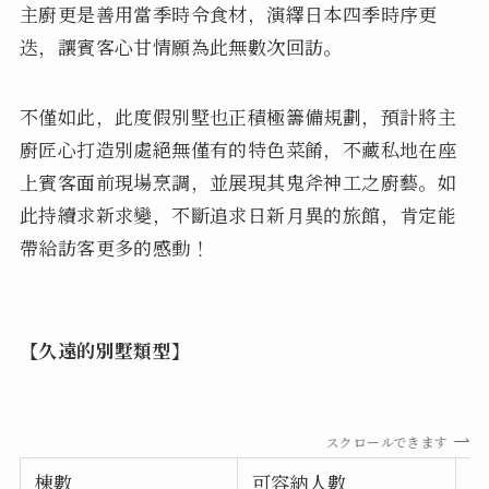
主廚更是善用當季時令食材，演繹日本四季時序更
迭，讓賓客心甘情願為此無數次回訪。
不僅如此，此度假別墅也正積極籌備規劃，預計將主
廚匠心打造別處絕無僅有的特色菜餚，不藏私地在座
上賓客面前現場烹調，並展現其鬼斧神工之廚藝。如
此持續求新求變，不斷追求日新月異的旅館，肯定能
帶給訪客更多的感動！
【久遠的別墅類型】
スクロールできます
棟數
可容納人數