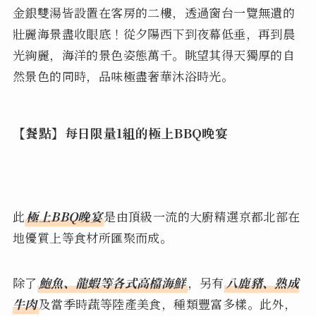
金銀雙湯皆設置在客房的二樓，透過窗台一覽無遺的
壯麗海景盡收眼底！從夕陽西下到夜幕低垂，再到晨
光絢麗，海洋的景色姿態萬千。眺望其得天獨厚的自
然景色的同時，品味極盡奢華沐浴時光。
【餐點】每日限量1組的極上BBQ晚宴
此
極上BBQ晚宴
是由頂級一流的大廚精選京都北部在
地優質上等食材所匯聚而成。
除了
鮑魚、龍蝦等各式高檔海鮮
，另有
八鹿豬、熟成
牛肉
及當季時蔬等陸產美食，種類豐富多樣。此外，