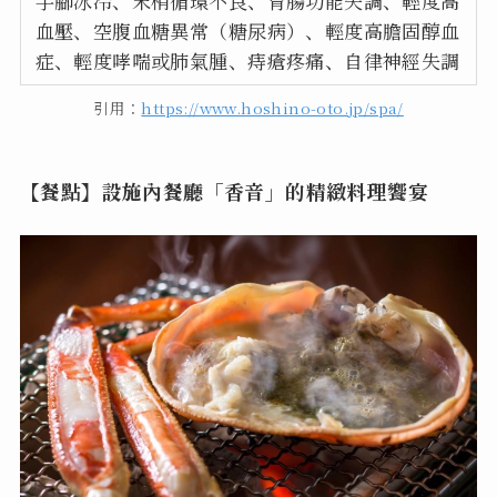
手腳冰冷、末梢循環不良、胃腸功能失調、輕度高
血壓、空腹血糖異常（糖尿病）、輕度高膽固醇血
症、輕度哮喘或肺氣腫、痔瘡疼痛、自律神經失調
引用：
https://www.hoshino-oto.jp/spa/
【餐點】設施內餐廳「香音」的精緻料理饗宴