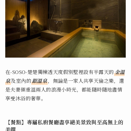
在-SOSO-楚楚獨棟透天度假別墅裡設有半露天的
金溫
泉
及室內的
銀溫泉
，無論是一家人共享天倫之樂，還
是夫妻倆重溫兩人的浪漫小時光，都能隨時隨地盡情
享受沐浴的奢華。
【餐點】專屬私廚餐廳盡享絕美景致與至高無上的
美饌