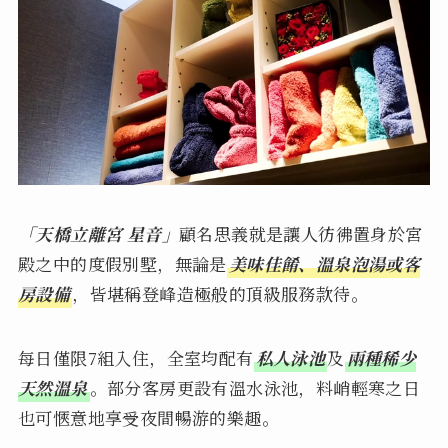
「天橋立離宮 星音」
顧名思義就是讓人彷彿置身於宮
殿之中的度假別墅，無論是
美味佳餚、溫泉泡湯或客
房設備
，皆堪稱登峰造極般的頂級服務款待。
每日僅限7組入住，全室均配有
私人泳池
及
兩種稀少
天然溫泉
。部分客房更設有溫水泳池，料峭輕寒之日
也可愜意地享受夜間暢游的樂趣。