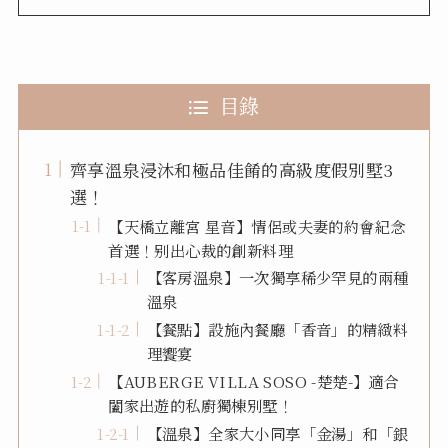
目錄
齊享溫泉浸沐和極品佳餚的高級度假別墅3
選！
【天橋立離宮 星音】情侶或夫妻的約會紀念
首選！别出心裁的創新料理
【客房溫泉】一次獨享稀少罕見的兩種
溫泉
【餐點】設施內餐廳「香音」的精緻料
理饗宴
【AUBERGE VILLA SOSO -楚楚-】適合
闔家出遊的私廚獨棟別墅！
【溫泉】全家大小同享「金湯」和「銀