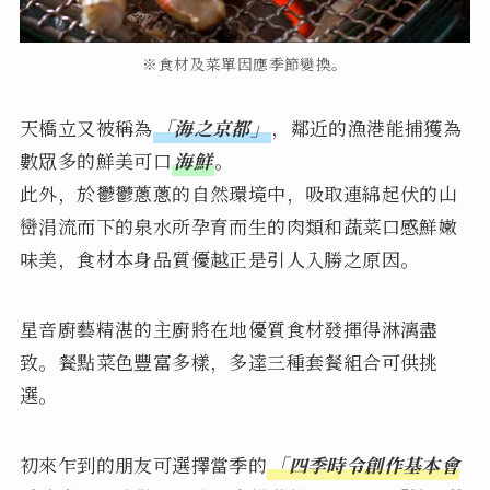
※食材及菜單因應季節變換。
天橋立又被稱為
「海之京都」
，鄰近的漁港能捕獲為
數眾多的鮮美可口
海鮮
。
此外，於鬱鬱蔥蔥的自然環境中，吸取連綿起伏的山
巒涓流而下的泉水所孕育而生的肉類和蔬菜口感鮮嫩
味美，食材本身品質優越正是引人入勝之原因。
星音廚藝精湛的主廚將在地優質食材發揮得淋漓盡
致。餐點菜色豐富多樣，多達三種套餐組合可供挑
選。
初來乍到的朋友可選擇當季的
「四季時令創作基本會