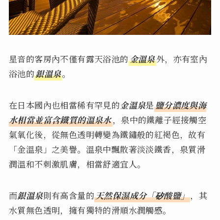
星音的客房內不僅有露天浴池的
金溫泉
外，亦有室內
浴池的
銀溫泉
。
在日本國內也相當稀有罕見的
金溫泉
是
鹽分濃度與海
水相當並富含鐵質的溫泉水
，泉中的鐵離子經接觸空
氣氧化後，從無色透明轉變為鐵鏽般的紅褐色，故有
「金溫泉」之美譽。溫泉中飄散著淡淡鐵香，泉質滑
潤溫和不刺激肌膚，相當舒適宜人。
而
銀溫泉
則有高含量的
天然保濕成分「矽酸鹽」
，其
水質無色透明，擁有獨特的滑順水潤觸感。