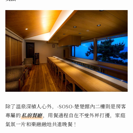
除了溫泉深植人心外，-SOSO-楚楚館內二樓則是房客
專屬的
私廚餐廳
，用餐過程自在不受外界打擾，家庭
氣氛一片和樂融融地共進晚餐！