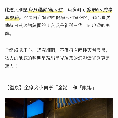
此透天別墅
每日僅限1組入住
，最多則可
容納6人的專
屬服務
。客房內有寬敞的榻榻米和室空間，適合喜愛
傳統日式旅館氛圍的朋友或是祖孫三代一同出遊的家
庭。
全館處處用心、講究細節，不僅擁有兩種天然溫泉，
私人泳池底的照明呈現出星光璀璨的幻彩燈光秀更是
迷人！
【溫泉】全家大小同享「金湯」和「銀湯」