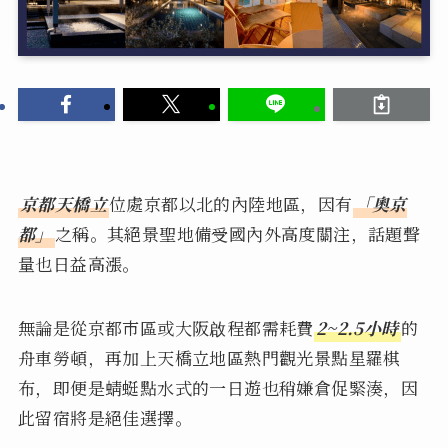
京都天橋立
位處京都以北的內陸地區，因有
「奧京
都」
之稱。其絕景聖地備受國內外高度關注，話題聲
量也日益高漲。
無論是從京都市區或大阪啟程都需耗費
2~2.5小時
的
舟車勞頓，再加上天橋立地區熱門觀光景點星羅棋
布，即便是蜻蜓點水式的一日遊也稍嫌倉促緊湊，因
此留宿將是絕佳選擇。