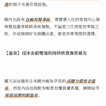
池
的親子友善住宿設施。
館內也設有
包廂用餐專區
，帶寶寶入住的家庭可心無
旁鶩地盡享精緻美味餐點。不論是三代同堂的孝親之
旅，亦或親朋好友揪團出遊，都是非常理想的選擇。
【溫泉】浸沐金銀雙湯的同時欣賞海景風光
露天浴池擁有日本國內極為罕見的
高鹽分濃度金溫
泉
，而室內浴池則配有輕柔包覆肌膚表層，瞬間給予
保濕滋潤的銀溫泉
。