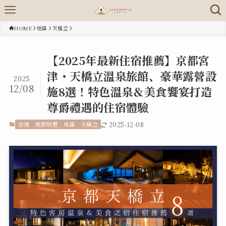
HOME
地區
天橋立
【2025年最新住宿推薦】京都宮
津・天橋立溫泉旅館、豪華露營設
2025
12/08
施8選！特色溫泉＆美食饗宴打造
尊爵禮遇的住宿體驗
住宿
度假別墅
地區
天橋立
2025-12-08