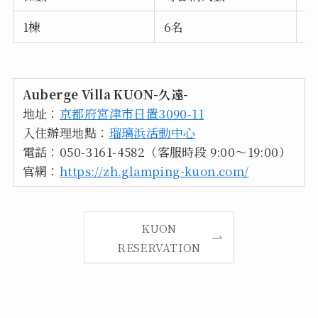
1棟
6名
1
Auberge Villa KUON-久遠-
地址：
京都府宮津市日置3090-11
入住辦理地點：
瑠璃浜活動中心
電話：050-3161-4582（客服時段 9:00～19:00）
官網：
https://zh.glamping-kuon.com/
KUON
RESERVATION