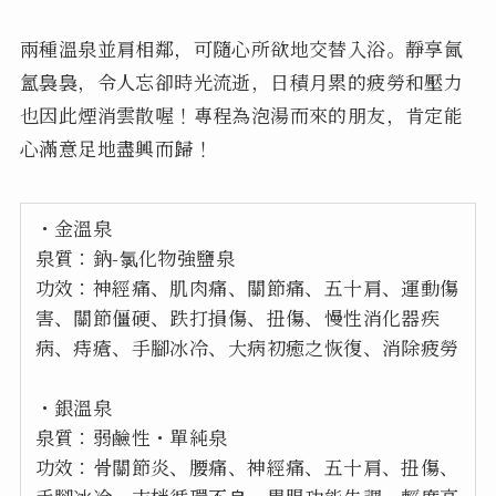
兩種溫泉並肩相鄰，可隨心所欲地交替入浴。靜享氤
氳裊裊，令人忘卻時光流逝，日積月累的疲勞和壓力
也因此煙消雲散喔！專程為泡湯而來的朋友，肯定能
心滿意足地盡興而歸！
・金溫泉
泉質：鈉-氯化物強鹽泉
功效：神經痛、肌肉痛、關節痛、五十肩、運動傷
害、關節僵硬、跌打損傷、扭傷、慢性消化器疾
病、痔瘡、手腳冰冷、大病初癒之恢復、消除疲勞
・銀溫泉
泉質：弱鹼性・單純泉
功效：骨關節炎、腰痛、神經痛、五十肩、扭傷、