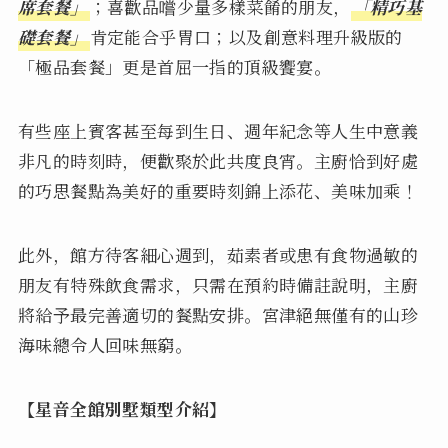
席套餐」
；喜歡品嚐少量多樣菜餚的朋友，
「精巧基
礎套餐」
肯定能合乎胃口；以及創意料理升級版的
「極品套餐」更是首屈一指的頂級饗宴。
有些座上賓客甚至每到生日、週年紀念等人生中意義
非凡的時刻時，便歡聚於此共度良宵。主廚恰到好處
的巧思餐點為美好的重要時刻錦上添花、美味加乘！
此外，館方待客細心週到，茹素者或患有食物過敏的
朋友有特殊飲食需求，只需在預約時備註說明，主廚
將給予最完善適切的餐點安排。宮津絕無僅有的山珍
海味總令人回味無窮。
【星音全館別墅類型介紹】