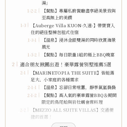
湯」
【餐點】專屬私廚餐廳盡享絕美景致與
至高無上的美饌
【Auberge Villa KUON-久遠-】帶寶寶入
住的絕佳整棟包租式住宿
【溫泉】浸沐金銀雙湯的同時欣賞海景
風光
【餐點】每日限量1組的極上BBQ晚宴
適合朋友揪團出遊！豪華露營別墅推薦5選
【MARINETOPIA THE SUITE】皆能滿
足大、小家庭的各種需求
【溫泉】忘卻日常喧囂，靜享氤氳裊裊
【餐點】高人氣的豪華露營BBQ＆期間
限定的鳥尾蛤與岩牡蠣會席料理
【MEZZO ALL SUITE VILLAS】交通便
捷的首選！