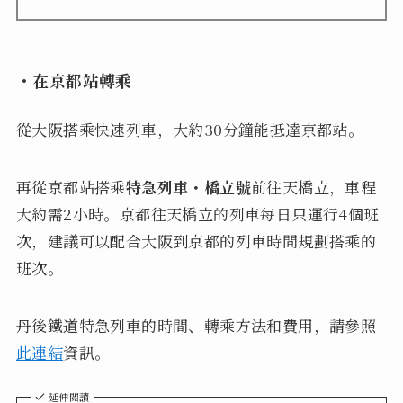
・在京都站轉乘
從大阪搭乘快速列車，大約30分鐘能抵達京都站。
再從京都站搭乘
特急列車・橋立號
前往天橋立，車程
大約需2小時。京都往天橋立的列車每日只運行4個班
次，建議可以配合大阪到京都的列車時間規劃搭乘的
班次。
丹後鐵道特急列車的時間、轉乘方法和費用，請參照
此連結
資訊。
延伸閱讀