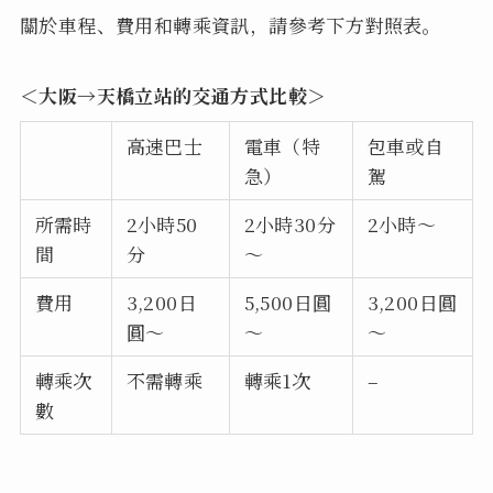
關於車程、費用和轉乘資訊，請參考下方對照表。
＜大阪→天橋立站的交通方式比較＞
高速巴士
電車（特
包車或自
急）
駕
所需時
2小時50
2小時30分
2小時～
間
分
～
費用
3,200日
5,500日圓
3,200日圓
圓～
～
～
轉乘次
不需轉乘
轉乘1次
–
數