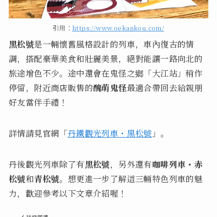
引用：
https://www.oekankou.com/
黑松號
是一輛懷舊風格設計的列車，車內復古的情
調，搭配豪華美食和壯麗美景，絕對能讓一路向北的
旅途增色不少。途中還會在鬼怪之鄉「大江站」稍作
停留，附近商店販售的
醜萌鬼怪
最適合帶回去給親朋
好友當伴手禮！
詳情請見官網「
丹鐵觀光列車・黑松號
」。
丹後觀光列車除了有
黑松號
，另外還有
咖啡列車・赤
松號
和
青松號
。想更進一步了解這三輛特色列車的魅
力，歡迎參考以下文章介紹喔！
延伸閱讀