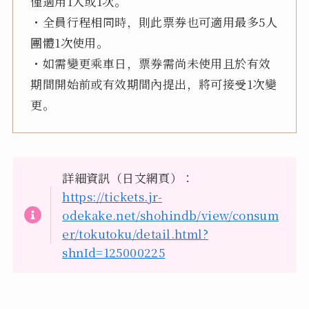
僅適用1人或1次。
・全員行程相同時，則此票券也可適用最多5人
團體1次使用。
・如需變更乘車日，票券需尚未使用且於有效
期間開始前或有效期間內提出，將可接受1次變
更。
詳細資訊（日文網頁）：
https://tickets.jr-
odekake.net/shohindb/view/consum
er/tokutoku/detail.html?
shnId=125000225