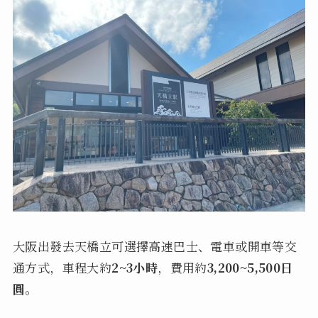
大阪出發去天橋立可選擇高速巴士、電車或開車等交
通方式，車程大約
2~3小時
，費用約
3,200~5,500日
圓
。