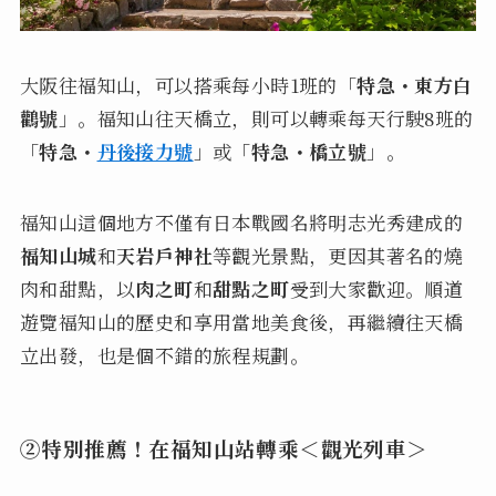
大阪往福知山，可以搭乘每小時1班的「
特急・東方白
鸛號
」。福知山往天橋立，則可以轉乘每天行駛8班的
「
特急・
丹後接力號
」或「
特急・橋立號
」。
福知山這個地方不僅有日本戰國名將明志光秀建成的
福知山城
和
天岩戶神社
等觀光景點，更因其著名的燒
肉和甜點，以
肉之町
和
甜點之町
受到大家歡迎。順道
遊覽福知山的歷史和享用當地美食後，再繼續往天橋
立出發，也是個不錯的旅程規劃。
②特別推薦！在福知山站轉乘＜觀光列車＞