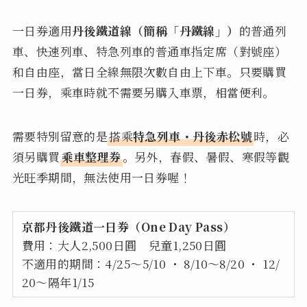
一日券適用
丹後鐵道線（簡稱「丹鐵線」）
的普通列
車、快速列車、特急列車的普通車指定席（對號座）
和自由座，當日全線無限次數自由上下車。只要購買
一日券，乘車時就不需要另購入車票，相當便利。
需要特別留意的是
搭乘
特急列車・丹後赤松號
時，必
須另購買
乘車整理券
。另外，春假、暑假、寒假等觀
光旺季期間，無法使用一日券喔！
京都丹後鐵道一日券（One Day Pass）
費用：大人2,500日圓 兒童1,250日圓
不適用的期間：4/25～5/10 ・ 8/10～8/20 ・ 12/
20～隔年1/15