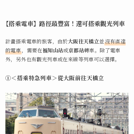
【搭乘電車】路徑最豐富！還可搭乘觀光列車
計畫搭乘電車的旅客，由於
大阪往天橋立
並
沒有直達
的電車
，需要在
福知山站
或
京都站
轉車。除了電車
外，另外也有觀光列車或在來線等列車可以選擇。
①＜搭乘特急列車＞從大阪前往天橋立