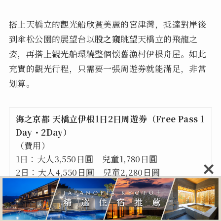
搭上天橋立的觀光船欣賞美麗的宮津灣，抵達對岸後
到傘松公園的展望台以
股之窺
眺望天橋立的飛龍之
姿，再搭上觀光船環繞整個懷舊漁村伊根舟屋。如此
充實的觀光行程，只需要一張周遊券就能滿足，非常
划算。
海之京都 天橋立伊根1日2日周遊券（Free Pass 1
Day・2Day）
（費用）
1日：大人3,550日圓 兒童1,780日圓
2日：大人4,550日圓 兒童2,280日圓
（優惠折扣）
登山券 往返路程 大人720日圓→折扣後400日