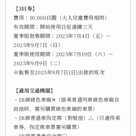
【3日券】
費用：10,000日圓（大人兒童費用相同）
有效期間：開始使用日起連續三天
夏季版發售期間：2025年7月4日（五）～
2025年9月7日（日）
夏季版使用期間：2025年7月19日（六）～
2025年9月9日（二）
※販售至2025年9月7日(日)出發的班次
【適用交通機關】
・JR線綠色車廂✕（搭乘普通列車綠色車廂自
由座時，需另購買綠色車廂的車票）
・JR線普通車指定席（對號座）△（只適用乘
車券，指定席車票需另購買）
・JR線普通車自由席〇