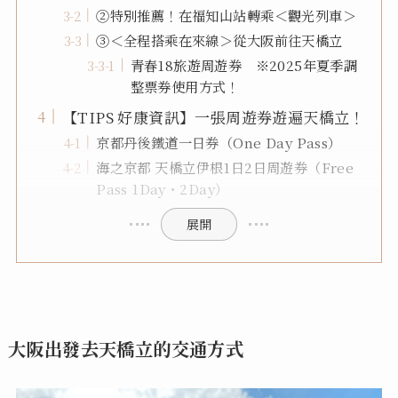
②特別推薦！在福知山站轉乘＜觀光列車＞
③＜全程搭乘在來線＞從大阪前往天橋立
青春18旅遊周遊券 ※2025年夏季調
整票券使用方式！
【TIPS 好康資訊】一張周遊券遊遍天橋立！
京都丹後鐵道一日券（One Day Pass）
海之京都 天橋立伊根1日2日周遊券（Free
Pass 1Day・2Day）
展開
大阪出發去天橋立的交通方式