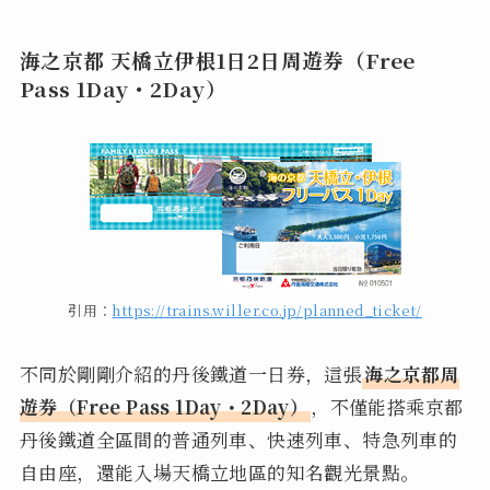
海之京都 天橋立伊根1日2日周遊券（Free
Pass 1Day・2Day）
引用：
https://trains.willer.co.jp/planned_ticket/
不同於剛剛介紹的丹後鐵道一日券，這張
海之京都周
遊券（Free Pass 1Day・2Day）
，不僅能搭乘京都
丹後鐵道全區間的普通列車、快速列車、特急列車的
自由座，還能入場天橋立地區的知名觀光景點。