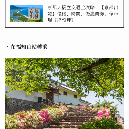
京都天橋立交通全攻略！【京都出
發】價格、時間、優惠票券、停車
場《總整理》
・在福知山站轉乘