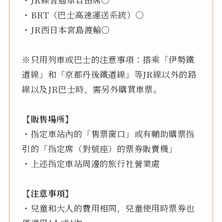
・BRT（巴士高速運送系統）〇
・JR西日本宮島渡輪〇
※只用列車或巴士的注意事項：搭乘「伊勢鐵
道線」和「京都丹後鐵道線」等JR線以外的路
線以及JR巴士時，需另外購買車票。
【販售場所】
・指定車站內的「售票窗口」或有輔助購票指
引的「指定席（對號座）的票券販賣機」
・上述指定車站周邊的旅行社營業處
【注意事項】
・兒童和大人的費用相同，兒童使用時票券也