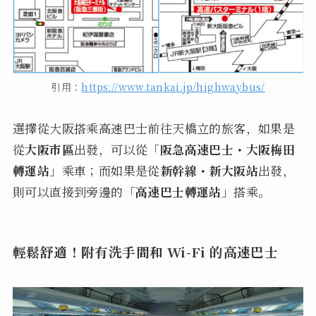
引用：
https://www.tankai.jp/highwaybus/
選擇從大阪搭乘高速巴士前往天橋立的旅客，如果是
從
大阪市區
出發，可以從「
阪急高速巴士・大阪梅田
轉運站
」乘車；而如果是從
新幹線・新大阪站
出發，
則可以直接到旁邊的「
高速巴士轉運站
」搭乘。
輕鬆舒適！附有洗手間和 Wi-Fi 的高速巴士