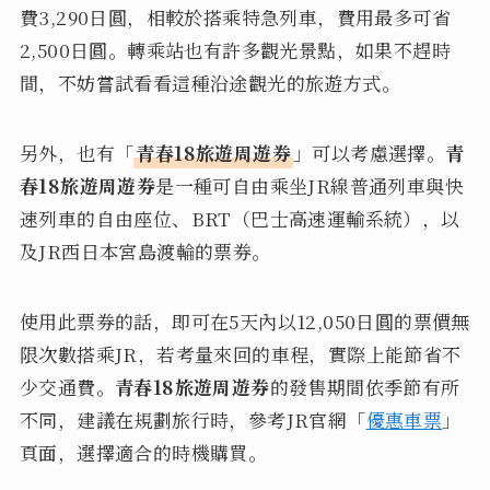
費3,290日圓，相較於搭乘特急列車，費用最多可省
2,500日圓。轉乘站也有許多觀光景點，如果不趕時
間，不妨嘗試看看這種沿途觀光的旅遊方式。
另外，也有「
青春18旅遊周遊券
」可以考慮選擇。
青
春18旅遊周遊券
是一種可自由乘坐JR線普通列車與快
速列車的自由座位、BRT（巴士高速運輸系統），以
及JR西日本宮島渡輪的票券。
使用此票券的話，即可在5天內以12,050日圓的票價無
限次數搭乘JR，若考量來回的車程，實際上能節省不
少交通費。
青春18旅遊周遊券
的發售期間依季節有所
不同，建議在規劃旅行時，參考JR官網「
優惠車票
」
頁面，選擇適合的時機購買。