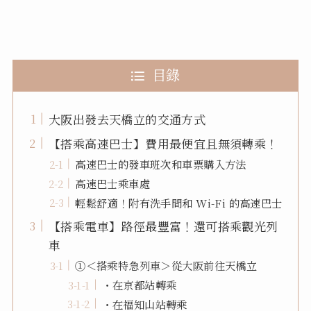
目錄
大阪出發去天橋立的交通方式
【搭乘高速巴士】費用最便宜且無須轉乘！
高速巴士的發車班次和車票購入方法
高速巴士乘車處
輕鬆舒適！附有洗手間和 Wi-Fi 的高速巴士
【搭乘電車】路徑最豐富！還可搭乘觀光列
車
①＜搭乘特急列車＞從大阪前往天橋立
・在京都站轉乘
・在福知山站轉乘