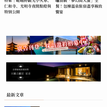
特集｜嵯峨野觀光小火車、
嚐頂級「夢幻間人蟹」全
仁和寺、光明寺夜間點燈與
餐！包棟溫泉旅宿盡享極致
特別公開
饗宴
最新文章