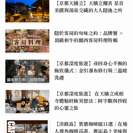
【京都天橋立】天橋立離宮 星音
美饌與湯泉交織的大人隱逸之所
隱於客房的旬味之約：品牌蟹 ×
頂級和牛的關西客房料理特輯
【京都深度旅遊】尋回身心平衡的
極致儀式：金引瀑布修行與三溫暖
洗禮
【京都深度旅遊】 在天橋立成相
寺體驗終極冥想法：阿字觀與抄經
的心靈之旅
【淡路島】質感咖啡館11選｜在地
人視角咖啡巡遊，邂逅島上美味與