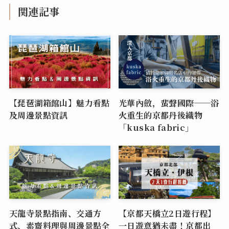
関連記事
【琵琶湖箱館山】魅力看點
光華內斂，蜚聲國際──浴
及周邊景點資訊
火重生的京都丹後織物
「kuska fabric」
天龍寺景點指南、交通方
【京都天橋立2日遊行程】
式、素齋料理與周邊景點全
一日遊意猶未盡！京都出