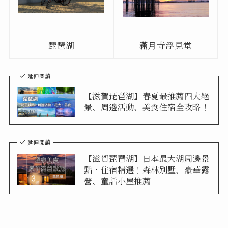
琵琶湖
滿月寺浮見堂
延伸閱讀
【滋賀琵琶湖】春夏最推薦四大絕
景、周邊活動、美食住宿全攻略！
延伸閱讀
【滋賀琵琶湖】日本最大湖周邊景
點・住宿精選！森林別墅、豪華露
營、童話小屋推薦