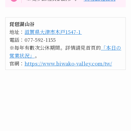
琵琶湖山谷
地址：
滋賀県大津市木戸1547-1
電話：077-592-1155
※每年有數次公休期間。詳情請見首頁的
「本日の
営業状況」
。
官網：
https://www.biwako-valley.com/tw/