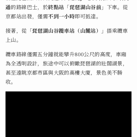
通
的路線巴士，於
終點站「琵琶湖山谷前」
下車。從
京都站出發，僅需
不到一小時
即可抵達。
接著，從
「琵琶湖山谷纜車站（山麓站）」
搭乘纜車
上山。
纜車路線僅需五分鐘就能攀升800公尺的高度，車廂
為全透明設計，旅途中可以俯瞰琵琶湖的壯闊湖景，
甚至遠眺京都市區與大阪的高樓大廈，景色美不勝
收。