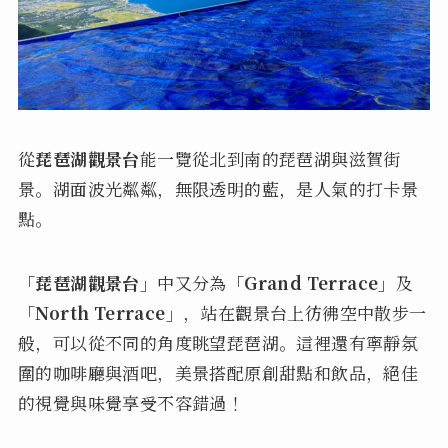
從
琵琶湖觀景台
能一覽從北到南的琵琶湖與滋賀街
景。湖面波光粼粼，無限透明的藍，是人氣的打卡景
點。
「琵琶湖觀景台」
中又分為
「Grand Terrace」
及
「North Terrace」
，站在觀景台上彷彿空中散步一
般，可以從不同的角度眺望琵琶湖。這裡還有寧靜氛
圍的咖啡廳與酒吧，美景搭配原創甜點和飲品，絕佳
的視覺與味覺享受不容錯過！