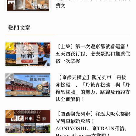
藝文
熱門文章
【上集】第一次遊京都就看這篇！
五天四夜行程、必去景點和推薦住
宿一次掌握
【京都天橋立】觀光列車「丹後
赤松號」、「丹後青松號」與「丹
後黑松號」的魅力、路線及預約方
法全面解析！
【關西觀光列車】往返大阪京都觀
光列車最新攻略！
AONIYOSHI、京TRAIN雅洛、
Hana Akari一文掌握！