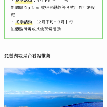
・
夏季活動
：4月下旬～11月初
能體驗Zip Line或絕景鞦韆等各式戶外活動設
施
・
冬季活動
：12月下旬～3月中旬
能體驗滑雪或其他玩雪活動
琵琶湖觀景台看點推薦