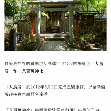
自凝島神社的看點包括高達21.7公尺的朱紅色
「大鳥
居」
和
「八百萬神社」
。
「大鳥居」
於2012年5月3日完成塗裝重修，以全新面
貌迎接春祭而聲名遠播。
「八百萬神社」
供奉著伊弉諾尊和伊弉冉尊的子神。