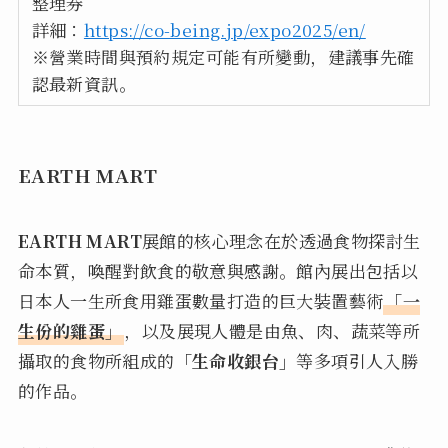
整理券
詳細：
https://co-being.jp/expo2025/en/
※營業時間與預約規定可能有所變動，建議事先確
認最新資訊。
EARTH MART
EARTH MART
展館的核心理念在於透過食物探討生
命本質，喚醒對飲食的敬意與感謝。館內展出包括以
日本人一生所食用雞蛋數量打造的巨大裝置藝術
「一
生份的雞蛋」
，以及展現人體是由魚、肉、蔬菜等所
攝取的食物所組成的
「生命收銀台」
等多項引人入勝
的作品。