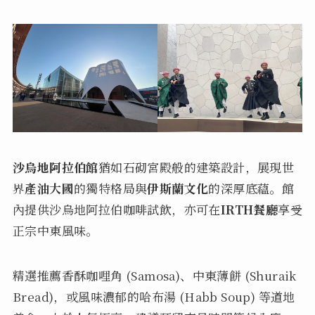
沙烏地阿拉伯館
猶如石砌宮殿般的建築設計，展現世
界
產油大國
的獨特格局與
伊斯蘭文化
的深厚底蘊。館
內提供沙烏地阿拉伯咖啡試飲，亦可在
IRTH餐廳
享受
正宗中東風味。
精選推薦香酥咖哩角 (Samosa)、中東薄餅 (Shuraik
Bread)，或風味濃郁的哈布湯 (Habb Soup) 等道地