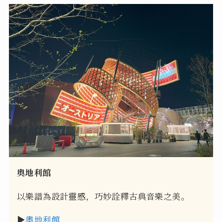
奧地利館
以樂譜為設計靈感，巧妙詮釋古典音樂之美。
▶
奧地利館