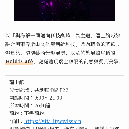
以
「與海蒂一同邁向科技高峰」
為主題，
瑞士館
巧妙
融合阿爾卑斯山文化與創新科技。透過精緻的剪紙立
體建築、泡泡藝術光影展演，以及位於展館屋頂的
Heidi Café
，處處體現瑞士無限的創意與獨到美學。
瑞士館
位置區域：共創賦能區P22
開館時間：9:00～21:00
所需時間：20分鐘
預約：不需預約
詳細：
https://vitality.swiss/en
※營業時間與預約規定可能有所變動，建議事先確