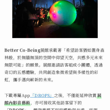
Better Co-Being
展館承載著「希望訪客猶如置身森
林般，於無牆無頂的空間中仰望天空，共感多元未來
無限可能」的願景。展館邀請訪客組成小團體，透過
奇幻的五感體驗，共同創造象徵希望與多樣性的彩
虹，攜手邁向嶄新的未來。
下載專屬App
「DROPS」
之後，不僅能延伸欣賞
展
館內影音藝術
，亦可接收其他訪客留下的
「DROPS」
，觸發意想不到的感動與共鳴。所謂