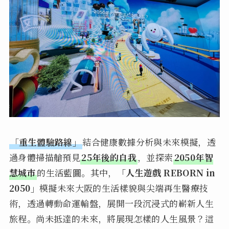
「重生體驗路線」
結合健康數據分析與未來模擬，透
過身體掃描艙預見
25年後的自我
，並探索
2050年智
慧城市
的生活藍圖。其中，
「人生遊戲 REBORN in
2050」
模擬未來大阪的生活樣貌與尖端再生醫療技
術，透過轉動命運輪盤，展開一段沉浸式的嶄新人生
旅程。尚未抵達的未來，將展現怎樣的人生風景？這