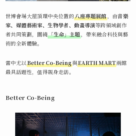
世博會場大屋頂環中央位置的
八座專題展館
，由
音樂
家、媒體藝術家、生物學者、動畫導演
等跨領域創作
者共同策劃，圍繞
「生命」主題
，帶來融合科技與藝
術的全新體驗。
當中尤以
Better Co-Being
與
EARTH MART
兩館
最具話題性，值得親身走訪。
Better Co-Being