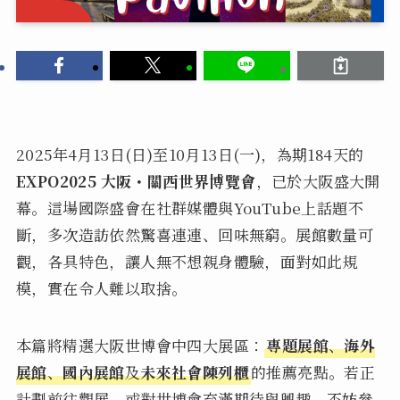
2025年4月13日(日)至10月13日(一)，為期184天的
EXPO2025 大阪・關西世界博覽會
，已於大阪盛大開
幕。這場國際盛會在社群媒體與YouTube上話題不
斷，多次造訪依然驚喜連連、回味無窮。展館數量可
觀，各具特色，讓人無不想親身體驗，面對如此規
模，實在令人難以取捨。
本篇將精選大阪世博會中四大展區：
專題展館
、
海外
展館
、
國內展館
及
未來社會陳列櫃
的推薦亮點。若正
計劃前往觀展，或對世博會充滿期待與興趣，不妨參