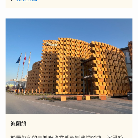
波蘭館
於展館內的音樂廳欣賞蕭邦經典鋼琴曲，沉浸於