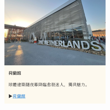
荷蘭館
球體建築隨夜幕降臨愈發迷人，獨具魅力。
▶
荷蘭館