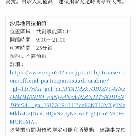
美食。由於人氣極高，建議預留充足時間等候入席。
沙烏地阿拉伯館
位置區域：共創賦能區C14
開館時間：9:00～21:00
所需時間：25分鐘
預約：不需預約
詳細：
https://www.expo2025.or.jp.t.att.hp.transer.c
om/official-participant/saudi-arabia/?
_gl=1
1i7r8xt
_gcl_au
MTA1MzkyODIzNC4xNz
Q4MjM0NjE4
_ga
NjA4NzA4NzYuMTc0ODIzN
DYxOA..
_ga_JSJ77CR4LH*czE3NTI3MTg1Nz
MkbzUzJGcxJHQxNzUyNzIwOTg5JGo2MCRs
MCRoMA..
※營業時間與預約規定可能有所變動，建議事先確