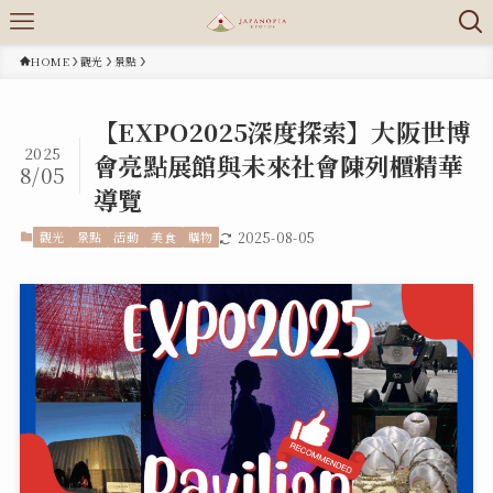
HOME
觀光
景點
【EXPO2025深度探索】大阪世博
2025
會亮點展館與未來社會陳列櫃精華
8/05
導覽
觀光
景點
活動
美食
購物
2025-08-05