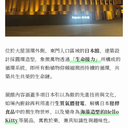
位於大屋頂環外側、東門入口區域的
日本館
，建築設
計採圓環造型，象徵萬物透過
「生命接力」
所構成的
循環系統，即所有動植物仰賴細微而持續的循環，共
築共生共榮的生命鏈。
展館內容涵蓋多項日本引以為傲的先進技術與文化，
如場內廚餘再利用進行
生質氣體發電
、解構日本
發酵
食品
中的微生物世界，以及變身為
海藻造型的Hello
Kitty
等展品，寓教於樂，兼具知識性與趣味性。