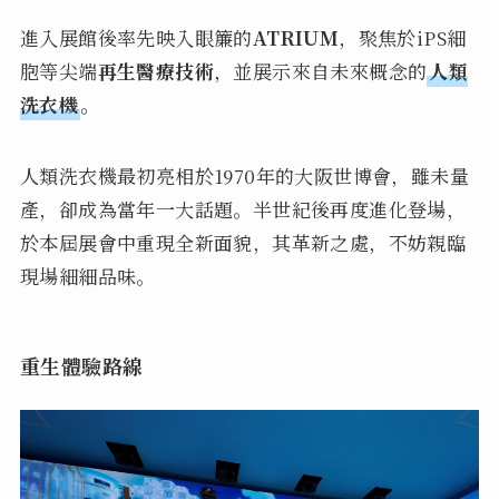
進入展館後率先映入眼簾的
ATRIUM
，聚焦於iPS細
胞等尖端
再生醫療技術
，並展示來自未來概念的
人類
洗衣機
。
人類洗衣機最初亮相於1970年的大阪世博會，雖未量
產，卻成為當年一大話題。半世紀後再度進化登場，
於本屆展會中重現全新面貌，其革新之處，不妨親臨
現場細細品味。
重生體驗路線