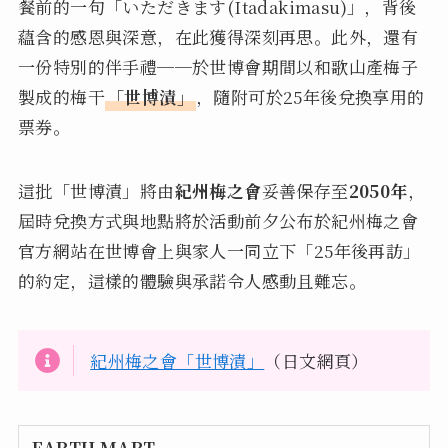
餐前的一句「いただきます(Itadakimasu)」，背後
蘊含的感恩與深意，在此獲得深刻再思。此外，還有
一份特別的伴手禮──於世博會期間以和歌山產梅子
製成的梅干
「世博漬」
，隨附可於25年後兌換享用的
票券。
這批「世博漬」將由
紀州梅之會
妥善保存至
2050年
，
屆時兌換方式與地點將於活動前夕公布於紀州梅之會
官方網站在世博會上與家人一同立下「25年後再訪」
的約定，這樣的體驗與承諾令人感動且難忘。
紀州梅之會「世博漬」
（日文網頁）
EARTH MART