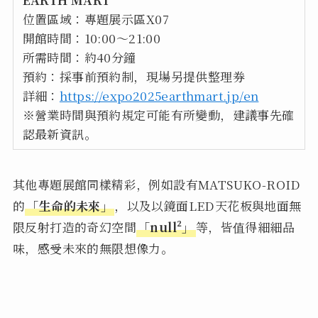
位置區域：專題展示區X07
開館時間：10:00～21:00
所需時間：約40分鐘
預約：採事前預約制，現場另提供整理券
詳細：
https://expo2025earthmart.jp/en
※營業時間與預約規定可能有所變動，建議事先確
認最新資訊。
其他專題展館同樣精彩，例如設有MATSUKO-ROID
的
「生命的未來」
，以及以鏡面LED天花板與地面無
限反射打造的奇幻空間
「null²」
等，皆值得細細品
味，感受未來的無限想像力。