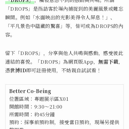
「DROPS」是指訪客於場內捕捉到的美麗風景或難忘
瞬間。例如「水面映出的光影美得令人屏息！」、
「平凡景色中蘊藏的驚喜」等，皆可成為DROPS的內
容。
留下「DROPS」，分享與他人共鳴與感動，感受彼此
連結的喜悅。「DROPS」為網頁版App，
無需下載
，
憑
世博ID
即可註冊使用，不妨親自試試看！
Better Co-Being
位置區域：專題展示區X01
開館時間：9:30～21:00
所需時間：約45分鐘
預約：採事前預約制，接受當日預約，現場另提供