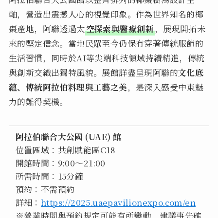
軸，營造出震撼人心的視覺印象。作為世界知名的椰
棗產地，阿聯透過太
空探索與醫療創新
，展現開拓未
來的堅定信念。當地民眾至今仍保有穿著傳統服飾的
生活習慣，同時於AI等尖端科技領域持續精進，傳統
與創新交織出獨特風貌。展館詳盡呈現阿聯的
文化底
蘊、傳統阿拉伯料理與工藝之美
，是深入感受中東魅
力的難得契機。
阿拉伯聯合大公國 (UAE) 館
位置區域：共創賦能區C18
開館時間：9:00～21:00
所需時間：15分鐘
預約：不需預約
詳細：
https://2025.uaepavilionexpo.com/en
※營業時間與預約規定可能有所變動，建議事先確