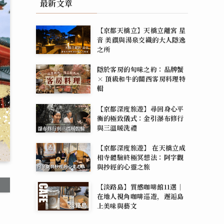
最新文章
【京都天橋立】天橋立離宮 星
音 美饌與湯泉交織的大人隱逸
之所
隱於客房的旬味之約：品牌蟹
× 頂級和牛的關西客房料理特
輯
【京都深度旅遊】尋回身心平
衡的極致儀式：金引瀑布修行
與三溫暖洗禮
【京都深度旅遊】 在天橋立成
相寺體驗終極冥想法：阿字觀
與抄經的心靈之旅
【淡路島】質感咖啡館11選｜
在地人視角咖啡巡遊，邂逅島
上美味與藝文