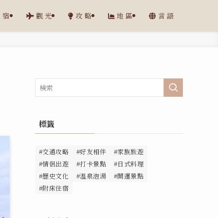
住宿
觀光
攻略
地區
言語
標籤
#交通攻略
#好友相伴
#家族旅遊
#情侶出遊
#打卡景點
#日式料理
#歷史文化
#溫泉泡湯
#開運景點
#附床住宿