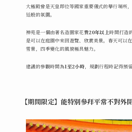
大極殿曾是天皇即位等國家重要儀式的舉行場所
廷般的氛圍。
神苑是一個由著名造園家花費
20年以上
時間打造
是可以在庭園中來回遊覽、欣賞美景。春天可以
雪景，四季變化的風貌極具魅力。
建議的參觀時間為
1至2小時
，規劃行程時記得預
【期間限定】能特別參拜平常不對外