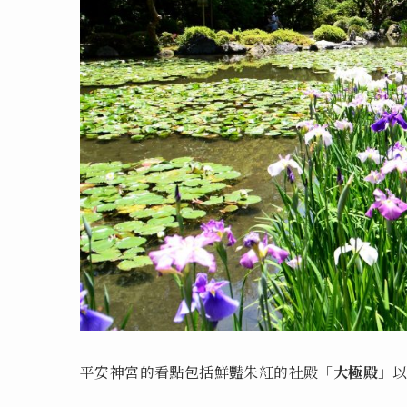
平安神宮的看點包括鮮豔朱紅的社殿「
大極殿
」以