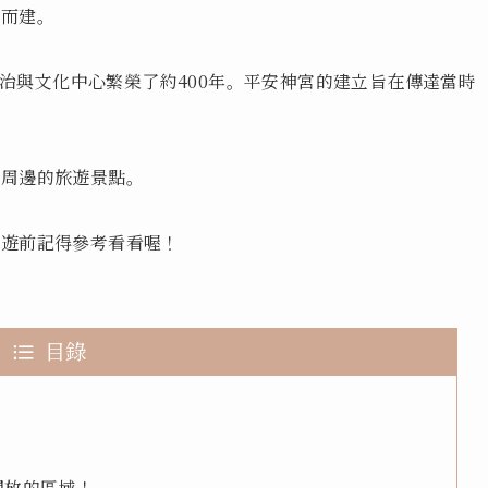
願而建。
的政治與文化中心繁榮了約400年。平安神宮的建立旨在傳達當時
及周邊的旅遊景點。
旅遊前記得參考看看喔！
目錄
開放的區域！