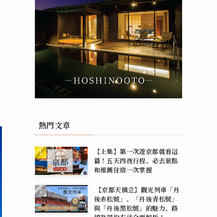
熱門文章
【上集】第一次遊京都就看這
篇！五天四夜行程、必去景點
和推薦住宿一次掌握
【京都天橋立】觀光列車「丹
後赤松號」、「丹後青松號」
與「丹後黑松號」的魅力、路