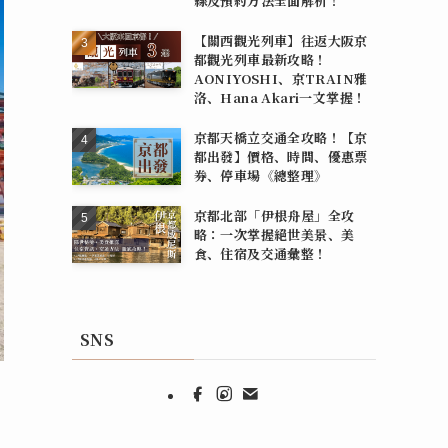
線及預約方法全面解析！
【關西觀光列車】往返大阪京
都觀光列車最新攻略！
AONIYOSHI、京TRAIN雅
洛、Hana Akari一文掌握！
京都天橋立交通全攻略！【京
都出發】價格、時間、優惠票
券、停車場《總整理》
京都北部「伊根舟屋」全攻
略：一次掌握絕世美景、美
食、住宿及交通彙整！
SNS