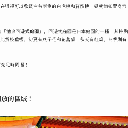
，在這裡可以欣賞左右兩側的白虎樓和蒼龍樓，感受猶如置身宮
的「
池泉回遊式庭園
」。回遊式庭園是日本庭園的一種，其特
在此賞枝垂櫻，初夏有燕子花和花菖蒲，秋天有紅葉，冬季則有
留充足時間喔！
開放的區域！