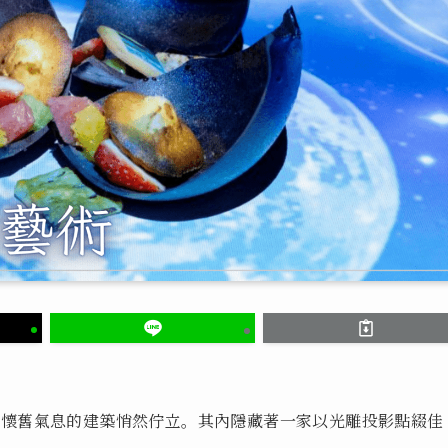
著懷舊氣息的建築悄然佇立。其內隱藏著一家以光雕投影點綴佳