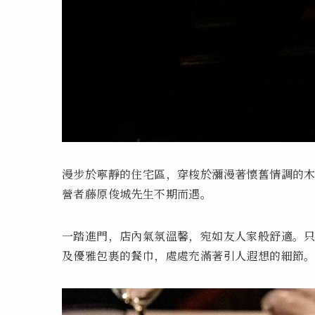
漫步於寧靜的住宅區，穿梭於瀰漫著懷舊情調的木造房屋之間
營者藤原俊城先生不期而遇。
一踏進門，店內氣氛溫馨，宛如友人家般舒適。
及優雅包裹的餐巾，處處充滿著引人遐想的細節