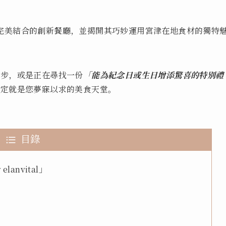
。
完美結合的創新餐廳，並揭開其巧妙運用宮津在地食材的獨特
卻步，或是正在尋找一份
「能為紀念日或生日增添驚喜的特別禮
不定就是您夢寐以求的美食天堂。
目錄
lanvital」