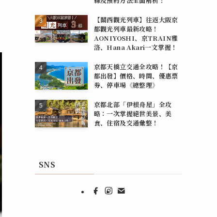
線及預約方法全面解析！
【關西觀光列車】往返大阪京
都觀光列車最新攻略！
AONIYOSHI、京TRAIN雅
洛、Hana Akari一文掌握！
京都天橋立交通全攻略！【京
都出發】價格、時間、優惠票
券、停車場《總整理》
京都北部「伊根舟屋」全攻
略：一次掌握絕世美景、美
食、住宿及交通彙整！
SNS