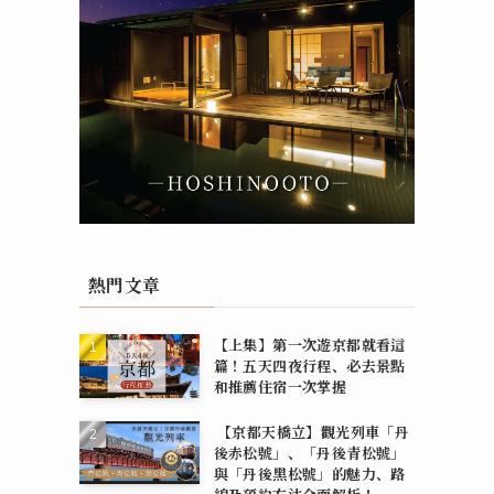
熱門文章
【上集】第一次遊京都就看這
篇！五天四夜行程、必去景點
和推薦住宿一次掌握
【京都天橋立】觀光列車「丹
後赤松號」、「丹後青松號」
與「丹後黑松號」的魅力、路