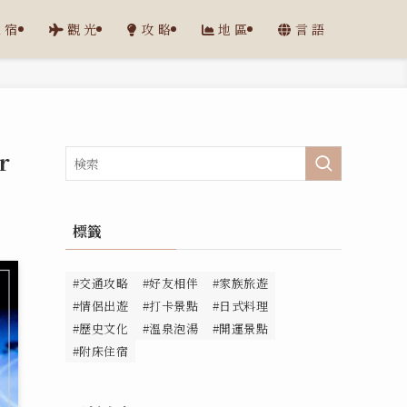
住宿
觀光
攻略
地區
言語
r
標籤
#交通攻略
#好友相伴
#家族旅遊
#情侶出遊
#打卡景點
#日式料理
#歷史文化
#溫泉泡湯
#開運景點
#附床住宿