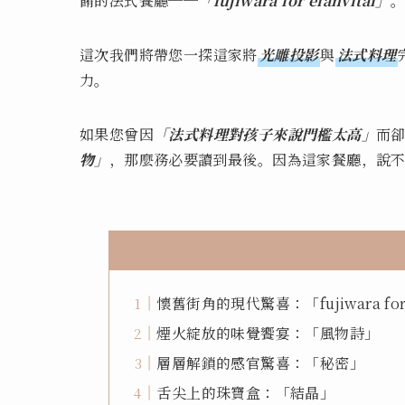
餚的法式餐廳──
「fujiwara for elanvital」
這次我們將帶您一探這家將
光雕投影
與
法式料理
力。
如果您曾因
「法式料理對孩子來說門檻太高」
而
物」
，那麼務必要讀到最後。因為這家餐廳，說
懷舊街角的現代驚喜：「fujiwara for e
煙火綻放的味覺饗宴：「風物詩」
層層解鎖的感官驚喜：「秘密」
舌尖上的珠寶盒：「結晶」