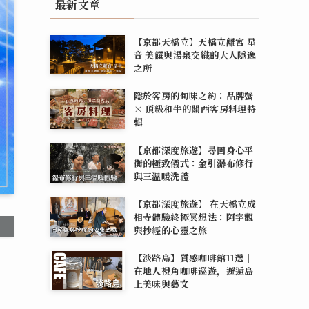
最新文章
【京都天橋立】天橋立離宮 星
音 美饌與湯泉交織的大人隱逸
之所
隱於客房的旬味之約：品牌蟹
× 頂級和牛的關西客房料理特
輯
【京都深度旅遊】尋回身心平
衡的極致儀式：金引瀑布修行
與三溫暖洗禮
【京都深度旅遊】 在天橋立成
相寺體驗終極冥想法：阿字觀
與抄經的心靈之旅
【淡路島】質感咖啡館11選｜
在地人視角咖啡巡遊，邂逅島
上美味與藝文