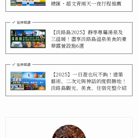
總匯・超文青兩天一夜行程推薦
延伸閱讀
【淡路島2025】靜享專屬湯泉及
三溫暖！盡享淡路島溫泉美食的豪
華露營設施6選
延伸閱讀
【2025】一日遊也玩不夠！建築
藝術、二次元與神話的度假勝地！
淡路島觀光、美食、住宿完整介紹