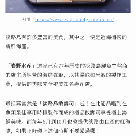
引用：
https://www.awaji-chefgarden.com/
淡路島有許多豐富的美食，其中之一便是近海捕撈的
新鮮海產。
「岩野水産」
這家已有77年歷史的淡路島鮮魚中盤商
的店主所經營的海鮮餐廳，以其湯底和米飯的製作工
藝，提供的美味完全媲美知名壽司店。
最推薦當然是
「淡路島散壽司」
啦！在此能品嚐到在
魚類最佳享用時機製作而成的極品散壽司享受極上海
鮮美味。而每年6月到10月也會提供淡路由良產的紅海
膽，如果正好碰上這個時期不要錯過囉！