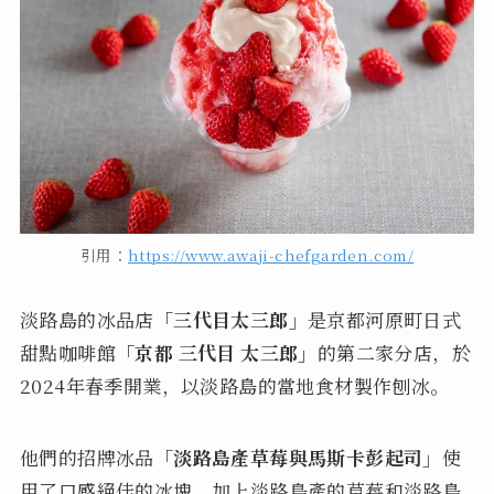
引用：
https://www.awaji-chefgarden.com/
淡路島的冰品店
「三代目太三郎」
是京都河原町日式
甜點咖啡館
「京都 三代目 太三郎」
的第二家分店，於
2024年春季開業，以淡路島的當地食材製作刨冰。
他們的招牌冰品
「淡路島產草莓與馬斯卡彭起司」
使
用了口感絕佳的冰塊，加上淡路島產的草莓和淡路島