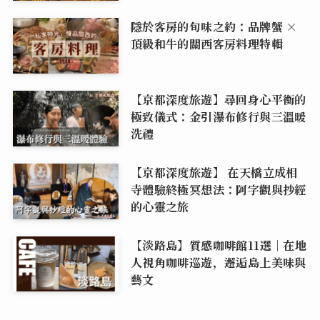
隱於客房的旬味之約：品牌蟹 ×
頂級和牛的關西客房料理特輯
【京都深度旅遊】尋回身心平衡的
極致儀式：金引瀑布修行與三溫暖
洗禮
【京都深度旅遊】 在天橋立成相
寺體驗終極冥想法：阿字觀與抄經
的心靈之旅
【淡路島】質感咖啡館11選｜在地
人視角咖啡巡遊，邂逅島上美味與
藝文