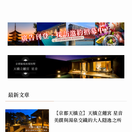
最新文章
【京都天橋立】天橋立離宮 星音
美饌與湯泉交織的大人隱逸之所