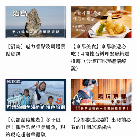
【沼島】魅力看點及周邊景
【京都美食】京都旅遊必
點資訊
吃！4間懷石料理餐廳精選
推薦（含懷石料理禮儀解
說）
【京都深度旅遊】冬季限
【京都旅遊必讀】出發前必
定！親手釣起肥美鰤魚，現
看的11個旅遊祕訣
釣現吃超奢華體驗