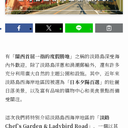
有
「關西首屈一指的度假勝地」
之稱的淡路島深受海
內外歡迎，除了淡路島洋蔥和渦潮郵輪外，還有許多
充分利用廣大自然的主題公園和設施。其中，近年來
淡路島西海岸地區因被選為
「日本夕陽百選」
的壯麗
日落美景，以及富有品味的購物中心和美食景點而備
受關注。
這次我們將特別介紹淡路島西海岸地區的
「淡路
Chef’s Garden & Ladybird Road」
，一個以其