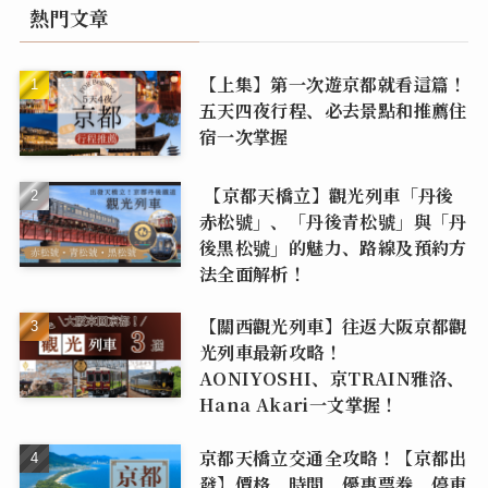
熱門文章
【上集】第一次遊京都就看這篇！
五天四夜行程、必去景點和推薦住
宿一次掌握
【京都天橋立】觀光列車「丹後
赤松號」、「丹後青松號」與「丹
後黑松號」的魅力、路線及預約方
法全面解析！
【關西觀光列車】往返大阪京都觀
光列車最新攻略！
AONIYOSHI、京TRAIN雅洛、
Hana Akari一文掌握！
京都天橋立交通全攻略！【京都出
發】價格、時間、優惠票券、停車