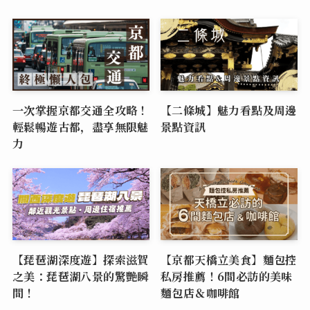
一次掌握京都交通全攻略！
【二條城】魅力看點及周邊
輕鬆暢遊古都，盡享無限魅
景點資訊
力
【琵琶湖深度遊】探索滋賀
【京都天橋立美食】麵包控
之美：琵琶湖八景的驚艷瞬
私房推薦！6間必訪的美味
間！
麵包店＆咖啡館